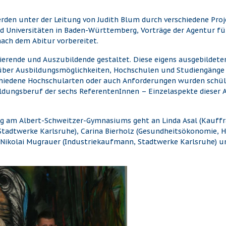
werden unter der Leitung von Judith Blum durch verschiedene Pr
 Universitäten in Baden-Württemberg, Vorträge der Agentur für
ach dem Abitur vorbereitet.
ierende und Auszubildende gestaltet. Diese eigens ausgebildet
g über Ausbildungsmöglichkeiten, Hochschulen und Studiengän
hiedene Hochschularten oder auch Anforderungen wurden schüler
ildungsberuf der sechs ReferentenInnen – Einzelaspekte dieser
g am Albert-Schweitzer-Gymnasiums geht an Linda Asal (Kauf
 Stadtwerke Karlsruhe), Carina Bierholz (Gesundheitsökonomie,
 Nikolai Mugrauer (Industriekaufmann, Stadtwerke Karlsruhe) u