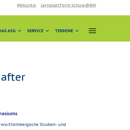
Webuntis
Lernplattform Schule@BW
DAS ASG
SERVICE
TERMINE
after
mnasiums
en-württembergische Studien- und