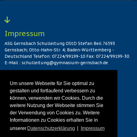
Impressum
ASG Gernsbach Schulleitung OStD Stefan Beil 76593
Gernsbach; Otto-Hahn-Str. 4; Baden-Württemberg -
Deutschland Telefon: 07224/99199-10 Fax: 07224/99199-30
E-Mail : schulleitung@gymnasium-gernsbach.de
Hier gehts zum Kontakt
Um unsere Webseite für Sie optimal zu
gestalten und fortlaufend verbessern zu
können, verwenden wir Cookies. Durch die
Datenschutz
weitere Nutzung der Webseite stimmen Sie
Hier gehts zur vollständigen Datenschutzerklärung
der Verwendung von Cookies zu. Weitere
Informationen zu Cookies erhalten Sie in
unserer
Datenschutzerklärung
|
Impressum
© 2026 ASG Gernsbach